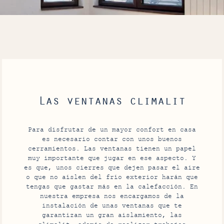
Las ventanas climalit
Para disfrutar de un mayor confort en casa
es necesario contar con unos buenos
cerramientos. Las ventanas tienen un papel
muy importante que jugar en ese aspecto. Y
es que, unos cierres que dejen pasar el aire
o que no aíslen del frío exterior harán que
tengas que gastar más en la calefacción. En
nuestra empresa nos encargamos de la
instalación de unas ventanas que te
garantizan un gran aislamiento, las